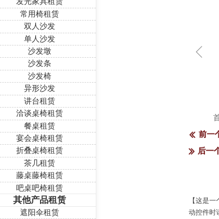
发光家具租赁
常用椅租赁
双人沙发
单人沙发
ꁆ
沙发墩
沙发条
沙发椅
异形沙发
讲台租赁
洽谈桌椅租赁
餐桌租赁
前一
ꅃ
宴会桌椅租赁
折叠桌椅租赁
后一
ꅀ
茶几租赁
藤桌藤椅租赁
吧桌吧椅租赁
其他产品租赁
【这是一
遮阳伞租赁
动控件时