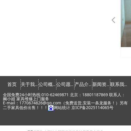
넳
会议桌椅租赁
会议桌椅租赁
会议桌椅租赁
会议桌椅租赁
会议桌椅租赁
会议桌椅租赁
发光家具租赁
发光家具租赁
发光家具租赁
发光家具租赁
发光家具租赁
课桌椅租赁
文件柜租赁
文件柜租赁
文件柜租赁
文件柜租赁
文件柜租赁
文件柜租赁
文件柜租赁
文件柜租赁
会议椅租赁
会议椅租赁
会议椅租赁
会议椅租赁
会议椅租赁
会议椅租赁
会议椅租赁
会议椅租赁
办公椅租赁
办公椅租赁
办公椅租赁
办公椅租赁
办公椅租赁
办公椅租赁
办公桌租赁
办公桌租赁
办公桌租赁
办公桌租赁
办公桌租赁
办公桌租赁
办公桌租赁
办公桌租赁
常用椅租赁
常用椅租赁
常用椅租赁
常用椅租赁
常用椅租赁
课桌椅租赁
首页
关于我们
公司概念
公司愿景
产品介绍
新闻资讯
联系我们
全国免费24小时热线:010-62469871 北京：18801187869 联系人：
阚小姐 家具维修上门服务
E-mail：1770674826@qq.com（免费送货,安装一条龙服务！）另有
二手家具低价出售！！！
网站统计
京ICP备2025114065号