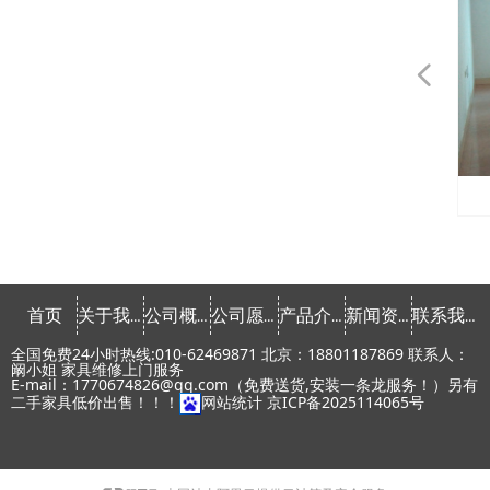
넳
会议桌椅租赁
会议桌椅租赁
会议桌椅租赁
会议桌椅租赁
会议桌椅租赁
会议桌椅租赁
发光家具租赁
发光家具租赁
发光家具租赁
发光家具租赁
发光家具租赁
课桌椅租赁
文件柜租赁
文件柜租赁
文件柜租赁
文件柜租赁
文件柜租赁
文件柜租赁
文件柜租赁
文件柜租赁
会议椅租赁
会议椅租赁
会议椅租赁
会议椅租赁
会议椅租赁
会议椅租赁
会议椅租赁
会议椅租赁
办公椅租赁
办公椅租赁
办公椅租赁
办公椅租赁
办公椅租赁
办公椅租赁
办公桌租赁
办公桌租赁
办公桌租赁
办公桌租赁
办公桌租赁
办公桌租赁
办公桌租赁
办公桌租赁
常用椅租赁
常用椅租赁
常用椅租赁
常用椅租赁
常用椅租赁
课桌椅租赁
首页
关于我们
公司概念
公司愿景
产品介绍
新闻资讯
联系我们
全国免费24小时热线:010-62469871 北京：18801187869 联系人：
阚小姐 家具维修上门服务
E-mail：1770674826@qq.com（免费送货,安装一条龙服务！）另有
二手家具低价出售！！！
网站统计
京ICP备2025114065号