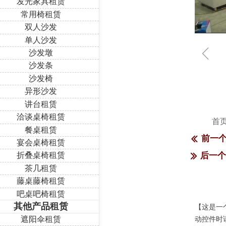
发光家具租赁
常用椅租赁
双人沙发
单人沙发
ꁆ
沙发墩
沙发条
沙发椅
异形沙发
讲台租赁
洽谈桌椅租赁
首
餐桌租赁
前一
ꅃ
宴会桌椅租赁
折叠桌椅租赁
后一
ꅀ
茶几租赁
藤桌藤椅租赁
吧桌吧椅租赁
其他产品租赁
【这是一
遮阳伞租赁
动控件时