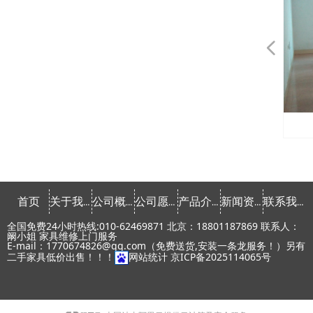
넳
会议桌椅租赁
会议桌椅租赁
会议桌椅租赁
会议桌椅租赁
会议桌椅租赁
会议桌椅租赁
发光家具租赁
发光家具租赁
发光家具租赁
发光家具租赁
发光家具租赁
课桌椅租赁
课桌椅租赁
文件柜租赁
文件柜租赁
文件柜租赁
文件柜租赁
文件柜租赁
文件柜租赁
文件柜租赁
文件柜租赁
会议椅租赁
会议椅租赁
会议椅租赁
会议椅租赁
会议椅租赁
会议椅租赁
会议椅租赁
会议椅租赁
办公椅租赁
办公椅租赁
办公椅租赁
办公椅租赁
办公椅租赁
办公椅租赁
办公桌租赁
办公桌租赁
办公桌租赁
办公桌租赁
办公桌租赁
办公桌租赁
办公桌租赁
办公桌租赁
常用椅租赁
常用椅租赁
常用椅租赁
常用椅租赁
常用椅租赁
首页
关于我们
公司概念
公司愿景
产品介绍
新闻资讯
联系我们
全国免费24小时热线:010-62469871 北京：18801187869 联系人：
阚小姐 家具维修上门服务
E-mail：1770674826@qq.com（免费送货,安装一条龙服务！）另有
二手家具低价出售！！！
网站统计
京ICP备2025114065号