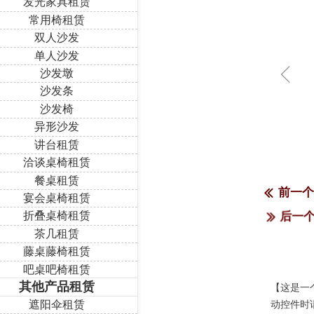
发光家具租赁
常用椅租赁
双人沙发
单人沙发
ꁆ
沙发墩
沙发条
沙发椅
异形沙发
讲台租赁
洽谈桌椅租赁
餐桌租赁
前一
ꅃ
宴会桌椅租赁
折叠桌椅租赁
后一
ꅀ
茶几租赁
藤桌藤椅租赁
吧桌吧椅租赁
其他产品租赁
【这是一
遮阳伞租赁
动控件时