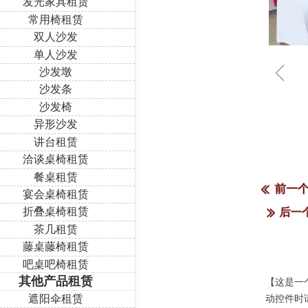
发光家具租赁
常用椅租赁
双人沙发
单人沙发
ꁆ
沙发墩
沙发条
沙发椅
异形沙发
讲台租赁
洽谈桌椅租赁
餐桌租赁
前一
ꅃ
宴会桌椅租赁
折叠桌椅租赁
后一
ꅀ
茶几租赁
藤桌藤椅租赁
吧桌吧椅租赁
其他产品租赁
【这是一
遮阳伞租赁
动控件时