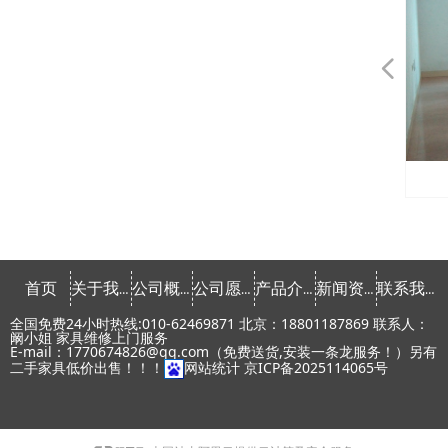
넳
会议桌椅租赁
会议桌椅租赁
会议桌椅租赁
会议桌椅租赁
会议桌椅租赁
会议桌椅租赁
发光家具租赁
发光家具租赁
发光家具租赁
发光家具租赁
发光家具租赁
课桌椅租赁
课桌椅租赁
文件柜租赁
文件柜租赁
文件柜租赁
文件柜租赁
文件柜租赁
文件柜租赁
文件柜租赁
文件柜租赁
会议椅租赁
会议椅租赁
会议椅租赁
会议椅租赁
会议椅租赁
会议椅租赁
会议椅租赁
会议椅租赁
办公椅租赁
办公椅租赁
办公椅租赁
办公椅租赁
办公椅租赁
办公椅租赁
办公桌租赁
办公桌租赁
办公桌租赁
办公桌租赁
办公桌租赁
办公桌租赁
办公桌租赁
办公桌租赁
常用椅租赁
常用椅租赁
常用椅租赁
常用椅租赁
常用椅租赁
首页
关于我们
公司概念
公司愿景
产品介绍
新闻资讯
联系我们
全国免费24小时热线:010-62469871 北京：18801187869 联系人：
阚小姐 家具维修上门服务
E-mail：1770674826@qq.com（免费送货,安装一条龙服务！）另有
二手家具低价出售！！！
网站统计
京ICP备2025114065号