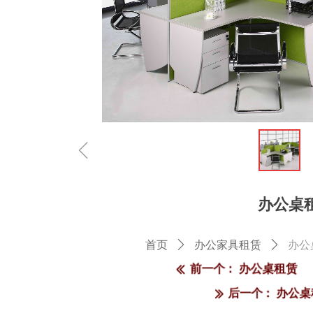
ꁆ
办公桌
首页
ꄲ
办公家具租赁
ꄲ
办公
前一个：
办公桌租赁
ꅃ
后一个：
办公桌
ꅀ