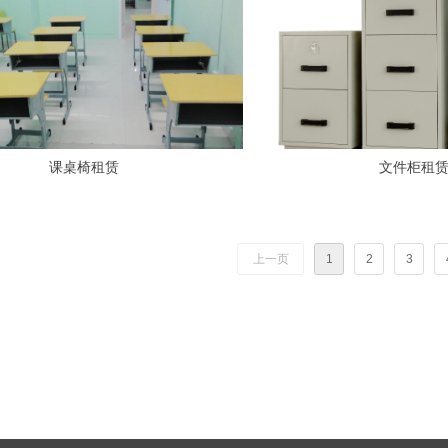
课桌椅租赁
文件柜租
上一页
1
2
3