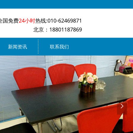
全国免费
24小时
热线:010-62469871
北京：18801187869
新闻资讯
联系我们
넲