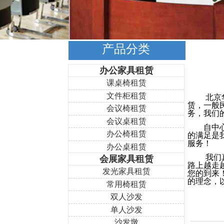
产品分类
办公家具租赁
课桌椅租赁
文件柜租赁
北京华创
赁，一般
会议椅租赁
务，我们
会议桌租赁
自中心成
的满足是
办公椅租赁
服务！
办公桌租赁
我们真心
会展家具租赁
路上越走
发光家具租赁
您的到来
的理念，
常用椅租赁
双人沙发
单人沙发
沙发墩