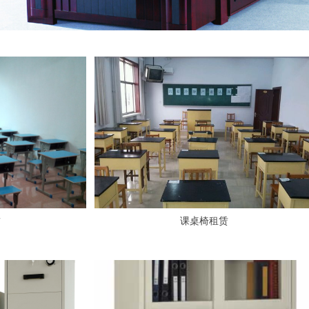
赁
课桌椅租赁