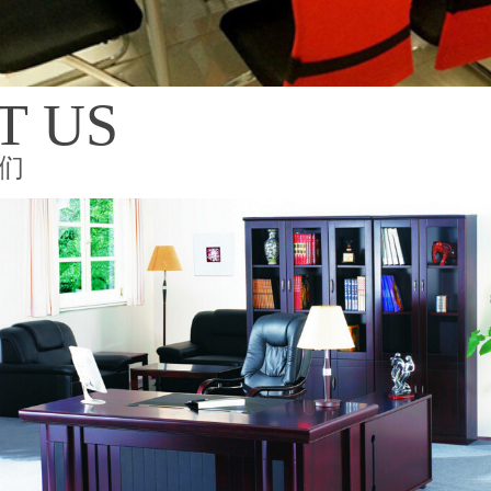
T US
们