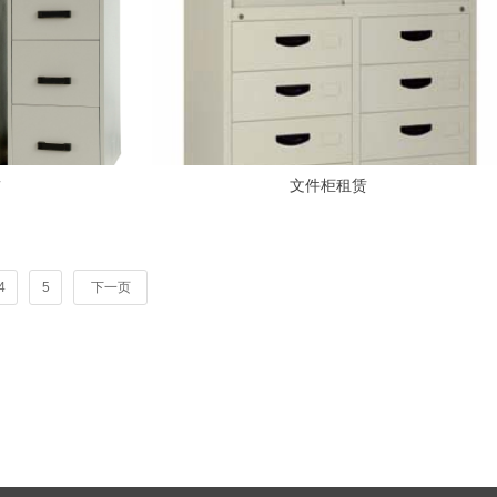
赁
文件柜租赁
4
5
下一页