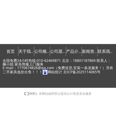
首页
关于我们
公司概念
公司愿景
产品介绍
新闻资讯
联系我们
全国免费24小时热线:010-62469871 北京：18801187869 联系人：
阚小姐 家具维修上门服务
E-mail：1770674826@qq.com（免费送货,安装一条龙服务！）另有
二手家具低价出售！！！
网站统计
京ICP备2025114065号
本网站由阿里云提供云计算及安全服务