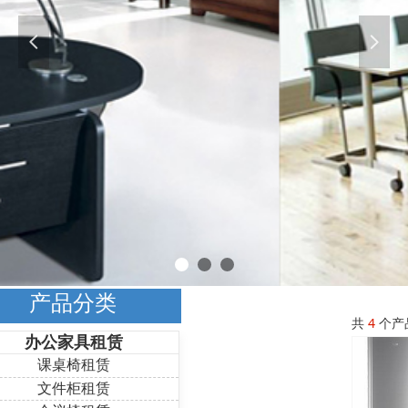
넳
넲
产品分类
共
4
个产
办公家具租赁
课桌椅租赁
文件柜租赁