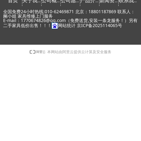
首页
关于我们
公司概念
公司愿景
产品介绍
新闻资讯
联系我们
全国免费24小时热线:010-62469871 北京：18801187869 联系人：
阚小姐 家具维修上门服务
E-mail：1770674826@qq.com（免费送货,安装一条龙服务！）另有
二手家具低价出售！！！
网站统计
京ICP备2025114065号
本网站由阿里云提供云计算及安全服务