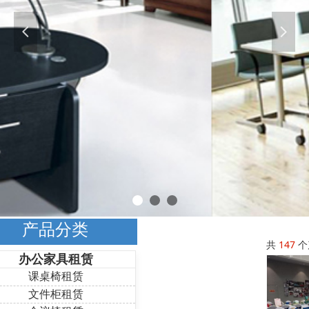
넳
넲
产品分类
共
147
个
办公家具租赁
课桌椅租赁
文件柜租赁